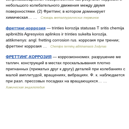
небольшого колебательного движения между двумя
поверхностями. (2) Фреттинг, в котором доминирует
химическая… …
Словарь металлургических терминов
фреттинг-коррозия
— trinties korozija statusas T sritis chemija
apibrėžtis Agresyvios aplinkos ir trinties sukelta korozija.
atitikmenys: angl. fretting corrosion rus. коррозия при трении;
фреттинг коррозия …
Chemijos terminų aiškinamasis žodynas
ФРЕТТИНГ-КОРРОЗИЯ
— коррозионномех. разрушение ме
таллич. конструкций в местах проскальзывания плотно
пригнанных (прижатых друг к другу) деталей при колебаниях с
малой амплитудой, вращениях, вибрациях. Ф. к. наблюдается
при разл. прессовых посадках на вращающихся… …
Химическая энциклопедия