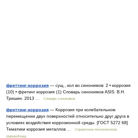
фреттинг-коррозия
— сущ., кол во синонимов: 2 • коррозия
(10) • фретинг коррозия (1) Словарь синонимов ASIS. В.Н.
Тришин. 2013 …
Словарь синонимов
фреттинг-коррозия
— Коррозия при колебательном
перемещении двух поверхностей относительно друг друга в
условиях воздействия коррозионной среды. [ГОСТ 5272 68]
Тематики коррозия металлов …
Справочник технического
переводчика