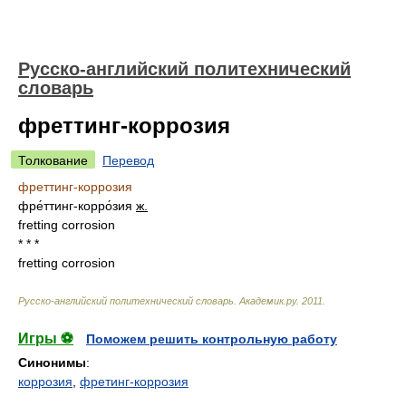
Русско-английский политехнический
словарь
фреттинг-коррозия
Толкование
Перевод
фреттинг-коррозия
фре́ттинг-корро́зия
ж.
fretting corrosion
* * *
fretting corrosion
Русско-английский политехнический словарь
.
Академик.ру
.
2011
.
Игры ⚽
Поможем решить контрольную работу
Синонимы
:
коррозия
,
фретинг-коррозия